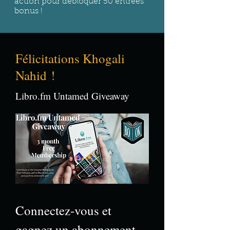
action pour débloquer 50 entrées
bonus !
Félicitations Khogali
Nahid !
Libro.fm Untamed Giveaway
Connectez-vous et
gagnez un abonnement