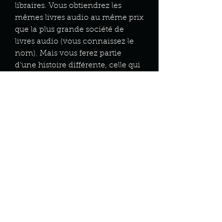
libraires. Vous obtiendrez les
mêmes livres audio au même prix
que la plus grande société de
livres audio (vous connaissez le
nom). Mais vous ferez partie
d'une histoire différente, celle qui
soutient la communauté.
Si vous débutez avec les livres
audio, ils sont le moyen idéal
d'ajouter plus de livres à votre vie
bien remplie. Écoutez pendant
votre trajet, en faisant des
corvées, en promenant le chien
ou tout simplement en vous
relaxant à la maison. Tout ce dont
vous avez besoin est un
téléphone intelligent et
l'application gratuite Libro.fm.