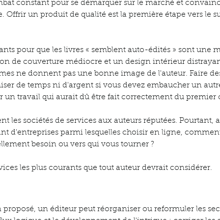
mbat constant pour se démarquer sur le marché et convaincr
. Offrir un produit de qualité est la première étape vers le s
ants pour que les livres « semblent auto-édités » sont une 
on de couverture médiocre et un design intérieur distrayant.
mes ne donnent pas une bonne image de l'auteur. Faire des
ser de temps ni d'argent si vous devez embaucher un autre
 un travail qui aurait dû être fait correctement du premier
ent les sociétés de services aux auteurs réputées. Pourtant, 
nt d'entreprises parmi lesquelles choisir en ligne, comment
ellement besoin ou vers qui vous tourner ?
rvices les plus courants que tout auteur devrait considérer.
n proposé, un éditeur peut réorganiser ou reformuler les sec