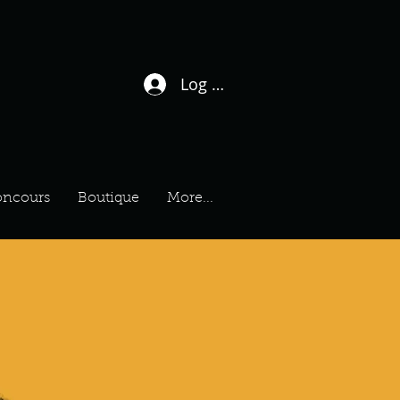
Log In / Sign Up
ncours
Boutique
More...