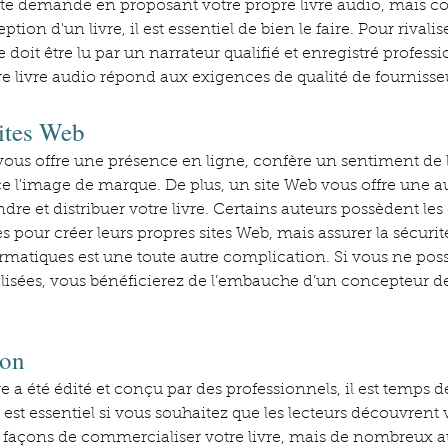
ette demande en proposant votre propre livre audio, mais 
ption d'un livre, il est essentiel de bien le faire. Pour rivalis
re doit être lu par un narrateur qualifié et enregistré profes
e livre audio répond aux exigences de qualité de fournisseu
ites Web
vous offre une présence en ligne, confère un sentiment de l
rce l'image de marque. De plus, un site Web vous offre une a
endre et distribuer votre livre. Certains auteurs possèdent l
 pour créer leurs propres sites Web, mais assurer la sécurit
ormatiques est une toute autre complication. Si vous ne pos
isées, vous bénéficierez de l’embauche d’un concepteur de
ion
re a été édité et conçu par des professionnels, il est temps d
t essentiel si vous souhaitez que les lecteurs découvrent vot
façons de commercialiser votre livre, mais de nombreux a