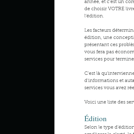
année, et c'est un co
de choisir VOTRE livre
l’édition.
Les facteurs détermin
édition, une concepti
présentant ces problè
vous fera pas économi
services pour terminer
C'est là qu'intervienn
d'informations et auta
services vous avez ré
Voici une liste des se
Édition
Selon le type d'éditio