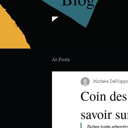
All Posts
Michele DeFilipp
Coin des
savoir su
Faites juste attenti