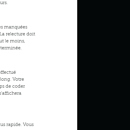
urs.
ces manquées 
a relecture doit 
ut le moins, 
 terminée.
ffectué 
long. Votre 
mps de coder 
'affichera 
lus rapide. Vous 