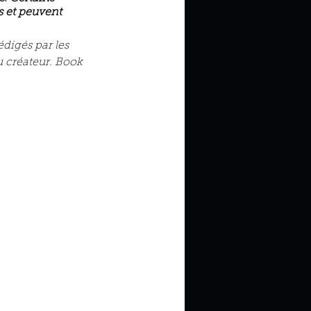
 et peuvent 
digés par les 
u créateur. Book 