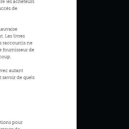
e les acheteurs 
uccès de 
mauvaise 
 Les livres 
 raccourcis ne 
 fournisseur de 
 coup.
avec autant 
 savoir de quels 
tions pour 