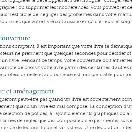
 flux logique et le développement de l'intrigue ; corriger les 
raphe ; ou supprimer les incohérences. Vous pouvez (et de
mais il est facile de négliger des problèmes dans votre manusc
s souhaitez que votre livre soit aussi exempt d'erreurs et soig
couverture
ions comptent. Il est important que votre livre se démarque
ecteurs ne prennent que quelques secondes pour décider s’il
 un livre. Pendant ce temps, votre couverture doit attirer leu
onvaincre de choisir votre livre parmi des centaines d'autres 
 professionnelle et accrocheuse est indispensable pour tou
eur et aménagement
queront peut-être pas quand un livre est correctement comp
ement quand un livre est mal composé. La conception d’un 
 sélection de polices, à l’ajout d’éléments graphiques ou à l
 dizaines de règles que des compositeurs expérimentés suive
rience de lecture fluide et sans stress. Une décoration intér