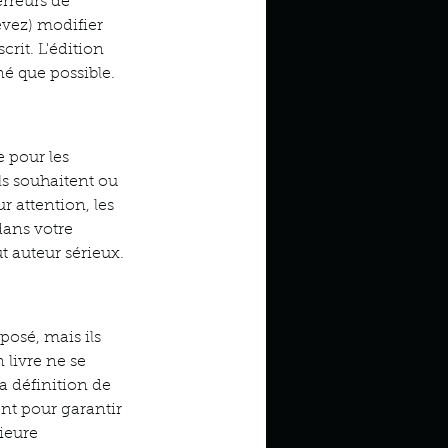
erreurs de 
vez) modifier 
rit. L'édition 
né que possible.
 pour les 
s souhaitent ou 
r attention, les 
dans votre 
t auteur sérieux.
osé, mais ils 
livre ne se 
a définition de 
nt pour garantir 
ieure 