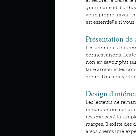
améliorer la clarté, le
grammaire et d’orthog
votre propre travail, 
est essentielle si vou
Présentation de 
Les premières impress
bonnes raisons. Les l
non en savoir plus sur
faire arrêter et les c
genre. Une couverture
Design d'intéri
Les lecteurs ne remar
remarqueront certain
résume pas à la simple
marges. Il existe des
à vos clients une expé