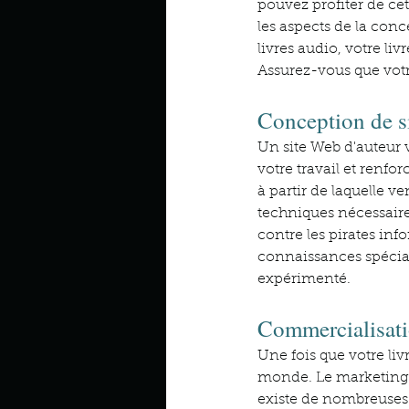
pouvez profiter de c
les aspects de la conce
livres audio, votre liv
Assurez-vous que votr
Conception de s
Un site Web d'auteur 
votre travail et renfo
à partir de laquelle v
techniques nécessaires
contre les pirates inf
connaissances spécial
expérimenté.
Commercialisat
Une fois que votre liv
monde. Le marketing es
existe de nombreuses 