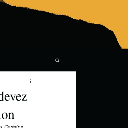
 devez
ion
s. Certains 