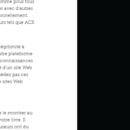
comme pour tous 
er avec d’autres 
sionnellement. 
rs tels que ACX.
égitimité à 
utre plateforme 
es connaissances 
é d’un site Web 
sédez pas ces 
 sites Web 
e le montrer au 
re livre. Il 
uteurs ont du 