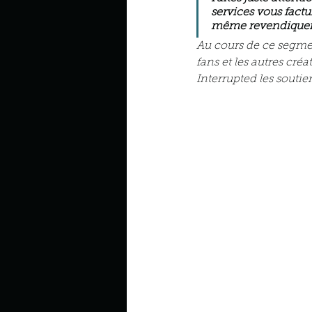
services vous fact
même revendiquer de
Au cours de ce segment
fans et les autres cré
Interrupted les souti