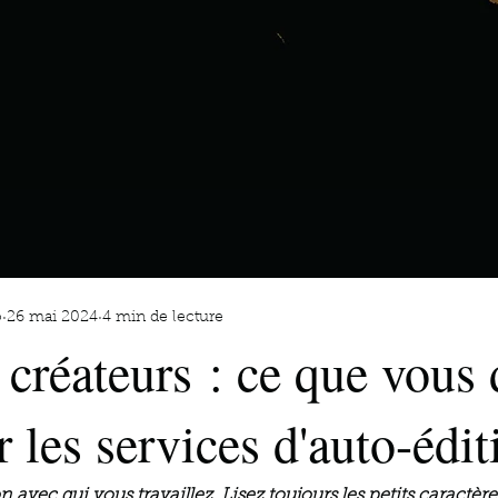
o
26 mai 2024
4 min de lecture
 créateurs : ce que vous
r les services d'auto-édit
on avec qui vous travaillez. Lisez toujours les petits caractère